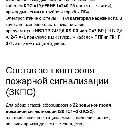
кабелем
КПСнг(А)-FRHF 1×2×0,75
(адресные линии),
прокладываемым в трубах и коробах ПВХ.
Электропитание системы —
1-я категория надёжности
. В
качестве резервного источника питания
предусмотрен
ИВЭПР 24/2,5 RS-R3 исп. 2×7 БР
(24 В, 2,5
А, 2×7 Ач), подключённый силовым кабелем
ППГнг-FRHF
3×1,5
от электрощита здания.
Состав зон контроля
пожарной сигнализации
(ЗКПС)
Для обоих этажей сформировано
22 зоны контроля
пожарной сигнализации (ЗКПС1–ЗКПС22)
,
охватывающих все защищаемые помещения здания,
включая производственные, складские,