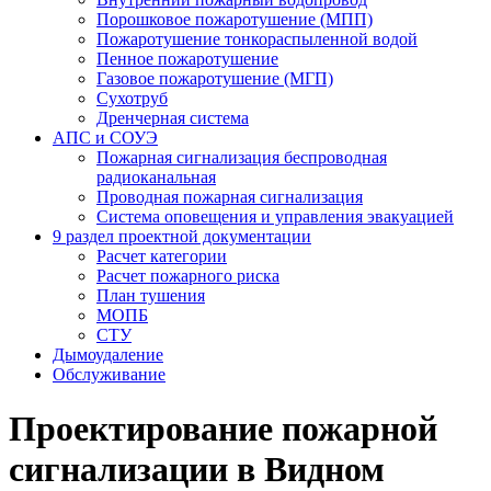
Порошковое пожаротушение (МПП)
Пожаротушение тонкораспыленной водой
Пенное пожаротушение
Газовое пожаротушение (МГП)
Сухотруб
Дренчерная система
АПС и СОУЭ
Пожарная сигнализация беспроводная
радиоканальная
Проводная пожарная сигнализация
Система оповещения и управления эвакуацией
9 раздел проектной документации
Расчет категории
Расчет пожарного риска
План тушения
МОПБ
СТУ
Дымоудаление
Обслуживание
Проектирование пожарной
сигнализации в Видном