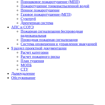
Порошковое пожаротушение (МПП)
Пожаротушение тонкораспыленной водой
Пенное пожаротушение
Газовое пожаротушение (МГП)
Сухотруб
Дренчерная система
АПС и СОУЭ
Пожарная сигнализация беспроводная
радиоканальная
Проводная пожарная сигнализация
Система оповещения и управления эвакуацией
9 раздел проектной документации
Расчет категории
Расчет пожарного риска
План тушения
МОПБ
СТУ
Дымоудаление
Обслуживание