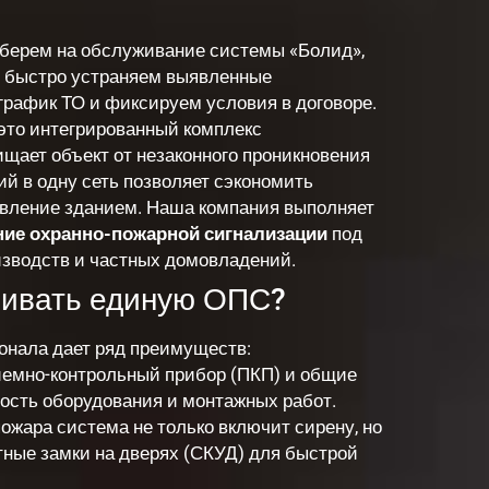
, берем на обслуживание системы «Болид»,
и быстро устраняем выявленные
график ТО и фиксируем условия в договоре.
это интегрированный комплекс
щает объект от незаконного проникновения
ий в одну сеть позволяет сэкономить
авление зданием. Наша компания выполняет
ние охранно-пожарной сигнализации
под
оизводств и частных домовладений.
ливать единую ОПС?
онала дает ряд преимуществ:
емно-контрольный прибор (ПКП) и общие
мость оборудования и монтажных работ.
ожара система не только включит сирену, но
тные замки на дверях (СКУД) для быстрой