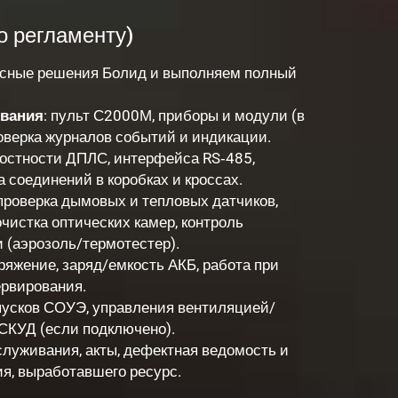
о регламенту)
ресные решения Болид и выполняем полный
ования
: пульт С2000М, приборы и модули (в
оверка журналов событий и индикации.
лостности ДПЛС, интерфейса RS‑485,
 соединений в коробках и кроссах.
 проверка дымовых и тепловых датчиков,
очистка оптических камер, контроль
 (аэрозоль/термотестер).
пряжение, заряд/емкость АКБ, работа при
ервирования.
апусков СОУЭ, управления вентиляцией/
СКУД (если подключено).
служивания, акты, дефектная ведомость и
я, выработавшего ресурс.