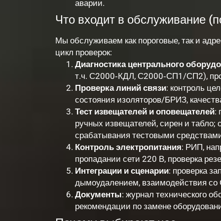
аварии.
Что входит в обслуживание (п
Мы обслуживаем как пороговые, так и ад
цикл проверок:
Диагностика центрального оборуд
т.ч. С2000‑КДЛ, С2000‑СП1/СП2), пр
Проверка линий связи
: контроль це
состояния изоляторов/БРИЗ, качества
Тест извещателей и оповещателей
:
ручных извещателей, сирен и табло; 
срабатывания тестовыми средствами
Контроль электропитания
: РИП, на
пропадании сети 220 В, проверка рез
Интеграции и сценарии
: проверка з
дымоудалением, взаимодействия со 
Документы
: журнал технического об
рекомендации по замене оборудовани