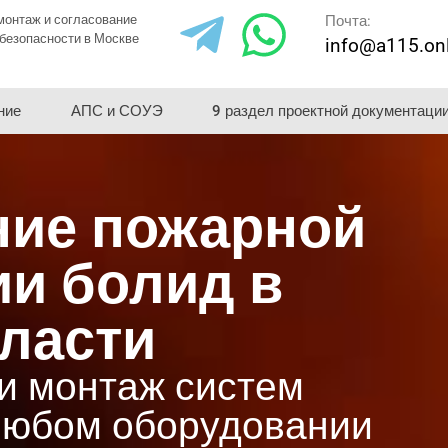
монтаж и согласование
Почта:
безопасности в Москве
info@a115.on
ние
АПС и СОУЭ
9 раздел проектной документаци
ие пожарной
ии болид в
бласти
и монтаж систем
любом оборудовании