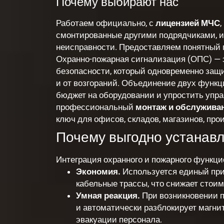
Почему выбирают нас
Работаем официально, с
лицензией МЧС
смонтированные другими подрядчиками, 
неисправности. Предоставляем понятный 
Охранно-пожарная сигнализация
(ОПС) — 
безопасности, который одновременно защи
и от возгораний. Объединение двух функц
бюджет на оборудовании и упростить упр
профессиональный
монтаж и обслужива
ключ для офисов, складов, магазинов, пр
Почему выгодно устанав
Интеграция охранного и пожарного функци
Экономия.
Используется единый при
кабельные трассы, что снижает стои
Умная реакция.
При возникновении п
и автоматически разблокирует магни
эвакуации персонала.