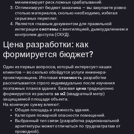
минимизирует риск ложных срабатываний.
Оптимизирует бюджет заказчика — вы закупаете ровно
столько материалов, сколько необходимо, избегая
серьезных переплат.
Является главным документом для правильной
интеграции
системы
с вентиляцией, дымоудалением и
контролем доступа (СКУД).
Цена разработки: как
формируется бюджет?
Один из первых вопросов, который интересует наших
клиентов — во сколько обойдутся услуги инженера-
проектировщика. Итоговая
стоимость
разработки
рассчитывается строго индивидуально после изучения
поэтажных планов здания. Базовая
цена
традиционно
формируется из расчета
за м2
(квадратный метр)
защищаемой площади объекта.
На конечную сумму влияют:
Общая площадь и этажность здания.
Категория пожарной опасности помещений.
Выбранный тип связи (разработка радиоканальной
архитектуры может отличаться по трудозатратам от
проводной).