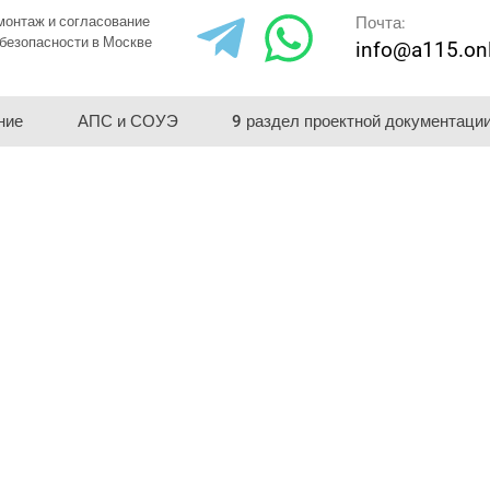
монтаж и согласование
Почта:
безопасности в Москве
info@a115.on
ние
АПС и СОУЭ
9 раздел проектной документаци
ание пожарной
ии в Хасавюрте
и монтаж систем
любом оборудовании
ртизе.