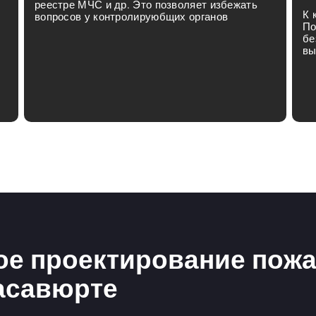
реестре МЧС и др. Это позволяет избежать
К 
вопросов у контролируюбщих органов
По
бе
вы
е проектирование пож
асавюрте