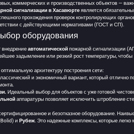
овых, коммерческих и производственных объектов — важ
рной сигнализации в Хасавюрте
является обязательны
спешного прохождения проверок контролирующих органо
ветствии с действующими нормативами (ГОСТ и СП).
выбор оборудования
т внедрение
автоматической
пожарной сигнализации (А
йшее задымление или резкий рост температуры, чтобы б
 оптимальную архитектуру построения сети:
лассический и экономичный вариант, который отлично п
монта.
зи.
Идеальный выбор для объектов с уже готовой чистово
альной
аппаратуры позволяет исключить штробление стен
ертифицированное и безотказное оборудование. Наивы
Bolid) и
Рубеж
. Это надежные комплексы, которые легко