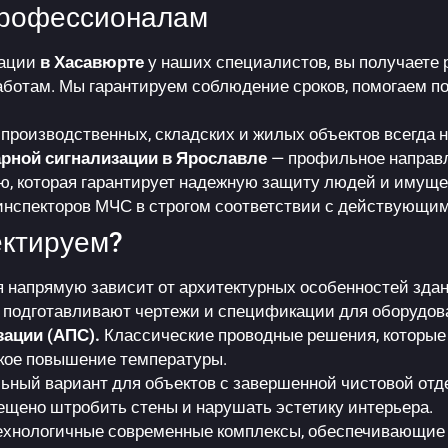
профессионалам
тации
в Хасавюрте
у наших специалистов, вы получаете 
отам. Мы гарантируем соблюдение сроков, помогаем по
производственных, складских и жилых объектов всегда н
рной сигнализации в Ярославле
— профильное направл
, которая гарантирует надежную защиту людей и имущес
инспекторов МЧС в строгом соответствии с действующи
ектируем?
напрямую зависит от архитектурных особенностей здани
подготавливают чертежи и спецификации для оборудова
ации (АПС).
Классические проводные решения, которые
зкое повышение температуры.
ный вариант для объектов с завершенной чистовой отдел
рещено штробить стены и нарушать эстетику интерьера.
хнологичные современные комплексы, обеспечивающие