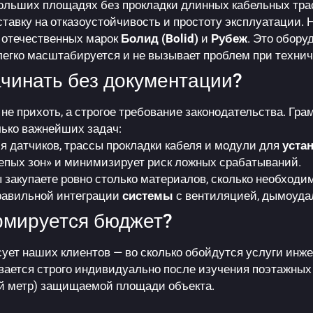
ольших площадях без прокладки длинных кабельных тра
тавку на отказоустойчивость и простоту эксплуатации.
 отечественных марок
Болид (Bolid)
и
Рубеж
. Это обору
легко масштабируется и не вызывает проблем при техни
чинать без документации?
не прихоть, а строгое требование законодательства. Гр
лько важнейших задач:
 датчиков, трассы прокладки кабеля и модули для
уста
епых зон» и минимизирует риск ложных срабатываний.
закупаете ровно столько материалов, сколько необходим
равильной интеграции
системы
с вентиляцией, дымоуда
рмируется бюджет?
сует наших клиентов — во сколько обойдутся услуги инж
ается строго индивидуально после изучения поэтажных
й метр) защищаемой площади объекта.