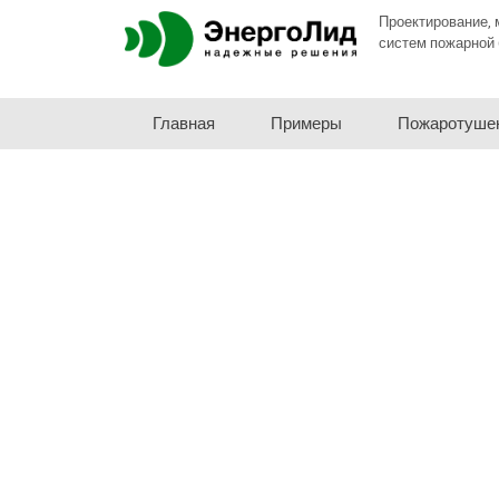
Проектирование, 
систем пожарной 
Главная
Примеры
Пожаротуше
Проектиров
сигнализац
Выполним проект 
сигнализации на 
Защищаем в экспе