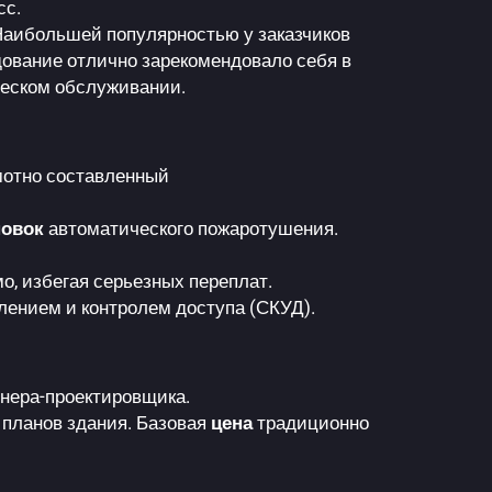
сс.
 Наибольшей популярностью у заказчиков
дование отлично зарекомендовало себя в
ческом обслуживании.
амотно составленный
новок
автоматического пожаротушения.
о, избегая серьезных переплат.
лением и контролем доступа (СКУД).
енера-проектировщика.
 планов здания. Базовая
цена
традиционно