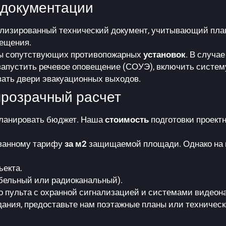
 документации
лизированный технический документ, учитывающий план
мещения.
ты сопутствующих противопожарных
установок
. В случа
 запустить речевое оповещение (СОУЭ), включить систе
ать двери эвакуационных выходов.
 прозрачный расчет
планировать бюджет. Наша
стоимость
подготовки проект
ванному тарифу
за м2
защищаемой площади. Однако на 
ъекта.
бельный или радиоканальный).
о пульта с охранной сигнализацией и системами видеон
ания, предоставьте нам поэтажные планы или техническ