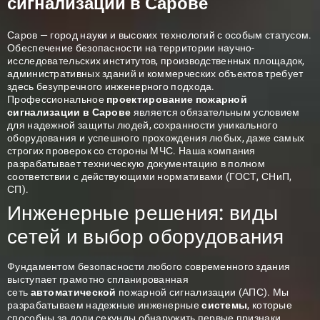
сигнализации в Сарове
Саров — город науки и высоких технологий с особым статусом.
Обеспечение безопасности на территории научно-
исследовательских институтов, производственных площадок,
административных зданий и коммерческих объектов требует
здесь безупречного инженерного подхода.
Профессиональное
проектирование пожарной
сигнализации в Сарове
является обязательным условием
для надежной защиты людей, сохранности уникального
оборудования и успешного прохождения любых, даже самых
строгих проверок со стороны МЧС. Наша компания
разрабатывает техническую документацию в полном
соответствии с действующими нормативами (ГОСТ, СНиП,
СП).
Инженерные решения: виды
сетей и выбор оборудования
Фундаментом безопасности любого современного здания
выступает грамотно спланированная
сеть
автоматической
пожарной сигнализации (АПС). Мы
разрабатываем надежные инженерные
системы
, которые
способны за доли секунды обнаружить первые признаки