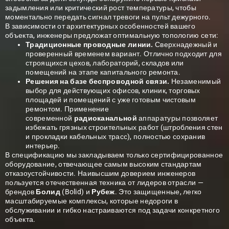
задымления или критический рост температуры, чтобы
моментально передать сигнал тревоги на пульт дежурного.
В зависимости от архитектурных особенностей вашего
объекта, инженеры предложат оптимальную топологию сети:
Традиционные проводные линии.
Сверхнадежный и
проверенный временем вариант. Отлично подходит для
строящихся цехов, лабораторий, складов или
помещений на этапе капитального ремонта.
Решения на базе беспроводной связи.
Незаменимый
выбор для действующих офисов, клиник, торговых
площадей и помещений с уже готовым чистовым
ремонтом. Применение
современной
радиоканальной
аппаратуры позволяет
избежать грязных строительных работ (штробления стен
и прокладки кабельных трасс), полностью сохранив
интерьер.
В спецификацию мы закладываем только сертифицированное
оборудование, отвечающее самым высоким стандартам
отказоустойчивости. Наивысшим доверием инженеров
пользуется отечественная техника от лидеров отрасли —
брендов
Болид
(Bolid) и
Рубеж
. Это защищенные, легко
масштабируемые комплексы, которые недороги в
обслуживании и гибко настраиваются под задачи конкретного
объекта.