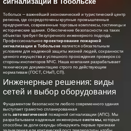
сигнализации в Тобольске
Тобольск — важнейший экономический и туристический центр
региона, где сосредоточены крупные промышленные
предприятия, современные торговые комплексы, гостиницы и
исторические здания. Обеспечение безопасности на таких
объектах требует безупречного инженерного подхода.
Профессиональное
проектирование пожарной
сигнализации в Тобольске
является обязательным
условием для надежной защиты жизней людей, сохранности
ценного имущества и успешного прохождения проверок со
стороны инспекторов МЧС. Наша компания разрабатывает
техническую документацию строго по действующим
нормативам (ГОСТ, СНиП, СП).
Инженерные решения: виды
сетей и выбор оборудования
Фундаментом безопасности любого современного здания
выступает грамотно спланированная
сеть
автоматической
пожарной сигнализации (АПС). Мы
разрабатываем надежные инженерные
системы
, которые
способны за доли секунды обнаружить первые признаки
задымления или критический рост температуры, чтобы