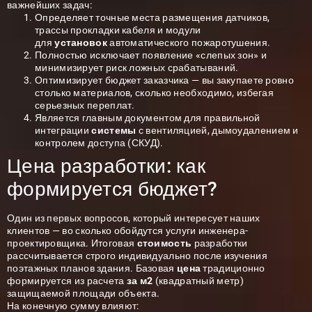
важнейших задач:
Определяет точные места размещения датчиков,
трассы прокладки кабеля и модули
для
установок
автоматического пожаротушения.
Полностью исключает появление «слепых зон» и
минимизирует риск ложных срабатываний.
Оптимизирует бюджет заказчика — вы закупаете ровно
столько материалов, сколько необходимо, избегая
серьезных переплат.
Является главным документом для правильной
интеграции
системы
с вентиляцией, дымоудалением и
контролем доступа (СКУД).
Цена разработки: как
формируется бюджет?
Один из первых вопросов, который интересует наших
клиентов — во сколько обойдутся услуги инженера-
проектировщика. Итоговая
стоимость
разработки
рассчитывается строго индивидуально после изучения
поэтажных планов здания. Базовая
цена
традиционно
формируется из расчета
за м2
(квадратный метр)
защищаемой площади объекта.
На конечную сумму влияют: