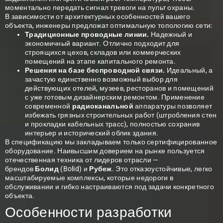
моментально передать сигнал тревоги на пульт охраны.
В зависимости от архитектурных особенностей вашего
объекта, инженеры предложат оптимальную топологию сети:
Традиционные проводные линии.
Надежный и
экономичный вариант. Отлично подходит для
строящихся цехов, складов или коммерческих
помещений на этапе капитального ремонта.
Решения на базе беспроводной связи.
Идеальный, а
зачастую единственно возможный выбор для
действующих отелей, музеев, ресторанов и помещений
с уже готовым дизайнерским ремонтом. Применение
современной
радиоканальной
аппаратуры позволяет
избежать грязных строительных работ (штробления стен
и прокладки кабельных трасс), полностью сохранив
интерьер и исторический облик здания.
В спецификацию мы закладываем только сертифицированное
оборудование. Наивысшим доверием на рынке пользуется
отечественная техника от лидеров отрасли —
брендов
Болид
(Bolid) и
Рубеж
. Это отказоустойчивые, легко
масштабируемые комплексы, которые недороги в
обслуживании и гибко настраиваются под задачи конкретного
объекта.
Особенности разработки