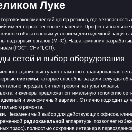
еликом Луке
оргово-экономический центр региона, где безопасность 
ний имеет первостепенное значение. Профессиональное
вляется обязательным условием для надежной защиты 
оны надзорных органов (МЧС). Наша компания разрабат
ивам (ГОСТ, СНиП, СП).
ды сетей и выбор оборудования
енного здания выступает грамотно спланированная сет
енерные
системы
, которые способны за доли секунды об
ентально передать сигнал тревоги на пульт охраны.
ъекта, инженеры предложат оптимальную топологию сети
адежный и экономичный вариант. Отлично подходит для
итального ремонта.
зи.
Незаменимый выбор для действующих офисов, клиник
временной
радиоканальной
аппаратуры позволяет избеж
ных трасс), полностью сохранив интерьер в первозданно