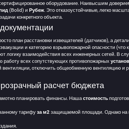
сертифицированное оборудование. Наивысшим доверием 
лид
(Bolid) и
Рубеж
. Это отказоустойчивые, легко масш
адачи конкретного объекта.
 документации
росто план расстановки извещателей (датчиков), а дета
 эвакуации и категорию взрывопожарной опасности (что 
 логику взаимодействия всех инженерных сетей. В слу
ую работу всех сопутствующих противопожарных
устано
й вентиляции, отключить общеобменную вентиляцию и р
 прозрачный расчет бюджета
рамотно планировать финансы. Наша
стоимость
подготов
ванному тарифу
за м2
защищаемой площади. Однако на 
здания.