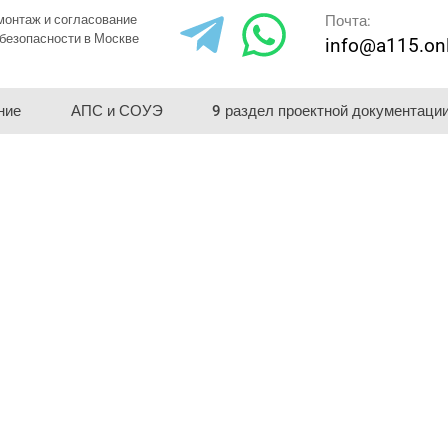
монтаж и согласование
Почта:
безопасности в Москве
info@a115.on
ние
АПС и СОУЭ
9 раздел проектной документаци
ание пожарной
ии в Великом
и монтаж систем
любом оборудовании