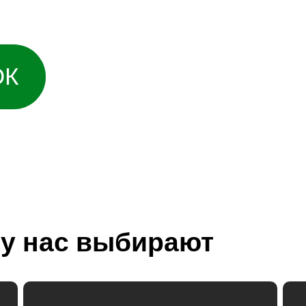
ртизе.
ОК
у нас выбирают