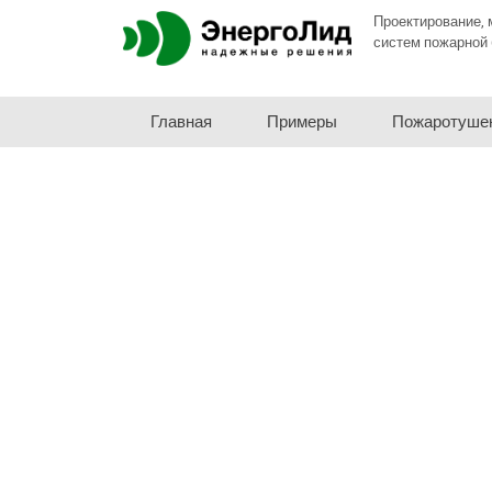
Проектирование, 
систем пожарной 
Главная
Примеры
Пожаротуше
Проектиров
сигнализац
Луке
Выполним проект 
сигнализации на 