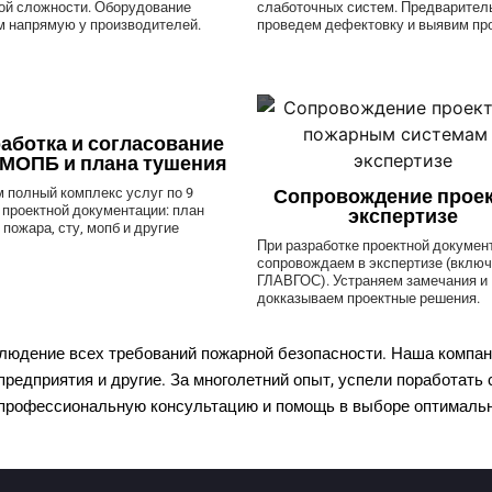
ой сложности. Оборудование
слаботочных систем. Предварител
м напрямую у производителей.
проведем дефектовку и выявим пр
аботка и согласование
 МОПБ и плана тушения
 полный комплекс услуг по 9
Сопровождение проек
 проектной документации: план
экспертизе
пожара, сту, мопб и другие
При разработке проектной докумен
сопровождаем в экспертизе (вклю
ГЛАВГОС). Устраняем замечания и
докказываем проектные решения.
людение всех требований пожарной безопасности. Наша компан
редприятия и другие. За многолетний опыт, успели поработат
 профессиональную консультацию и помощь в выборе оптимальн