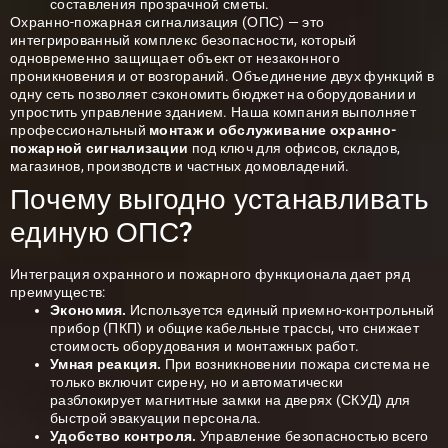
составления прозрачной сметы.
Охранно-пожарная сигнализация
(ОПС) — это
интегрированный комплекс безопасности, который
одновременно защищает объект от незаконного
проникновения и от возгораний. Объединение двух функций в
одну сеть позволяет сэкономить бюджет на оборудовании и
упростить управление зданием. Наша компания выполняет
профессиональный
монтаж и обслуживание охранно-
пожарной сигнализации
под ключ для офисов, складов,
магазинов, производств и частных домовладений.
Почему выгодно устанавливать
единую ОПС?
Интеграция охранного и пожарного функционала дает ряд
преимуществ:
Экономия.
Используется единый приемно-контрольный
прибор (ПКП) и общие кабельные трассы, что снижает
стоимость оборудования и монтажных работ.
Умная реакция.
При возникновении пожара система не
только включит сирену, но и автоматически
разблокирует магнитные замки на дверях (СКУД) для
быстрой эвакуации персонала.
Удобство контроля.
Управление безопасностью всего