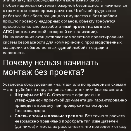
этапах закупки оборудования и монтажных работ.
Любая
надежная система пожарной
безопасности начинается
с грамотных инженерных расчетов. Чтобы оборудование
работало без сбоев, защищало имущество и без проблем
прошло проверку надзорных органов, объекту требуется
профессионально разработанный
проект на монтаж
АПС
(автоматической пожарной сигнализации).
Наша компания осуществляет комплексное проектирование
систем безопасности для коммерческих, производственных,
складских и общественных зданий любой площади и
сложности.
Почему нельзя начинать
монтаж без проекта?
Установка оборудования «на глаз» или по примерным схемам
— это грубейшее нарушение закона и техники безопасности.
Штрафы от МЧС.
Отсутствие официально
утвержденной проектной документации гарантированно
приведет к провалу при проверке инспектором
Госпожнадзора.
Слепые зоны и ложные тревоги.
Без точного расчета
невозможно правильно подобрать тип извещателей
(датчиков) и места их расстановки, что приведет к отказу