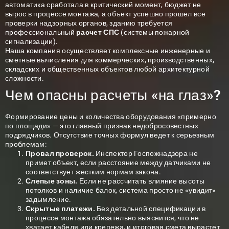
автоматика сработала в критический момент, бюджет не
вырос в процессе монтажа, а объект успешно прошел все
проверки надзорных органов, зданию требуется
профессиональный
расчет СПС
(системы пожарной
сигнализации).
Наша компания осуществляет комплексные инженерные и
сметные вычисления для коммерческих, производственных,
складских и общественных объектов любой архитектурной
сложности.
Чем опасны расчеты «на глаз»?
Формирование цены и количества оборудования «примерно
по площади» — это главный признак недобросовестных
подрядчиков. Отсутствие точных формул ведет к серьезным
проблемам:
Провал проверок.
Инспектор Госпожнадзора не
примет объект, если расстояние между датчиками не
соответствует жестким нормам закона.
Слепые зоны.
Если не рассчитать влияние высоты
потолков и наличие балок, система просто не «увидит»
задымление.
Скрытые платежи.
Без детальной спецификации в
процессе монтажа обязательно выяснится, что не
хватает кабеля или крепежа, и итоговая смета вырастет