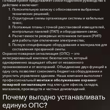
Готовый проект представляет собой подробное руководство к
действию и включает:
Пояснительную записку с обоснованием выбранных
технических решений;
Структурные схемы организации системы и кабельных
трасс;
Поэтажные планы с точной расстановкой извещателей,
контрольных панелей (ПКП) и оборудования связи;
Расчет емкости резервных источников питания (РИП)
для работы при отключении электричества;
Полную спецификацию оборудования и материалов для
составления прозрачной сметы.
Охранно-пожарная сигнализация
(ОПС) — это
интегрированный комплекс безопасности, который
одновременно защищает объект от незаконного
проникновения и от возгораний. Объединение двух функций в
одну сеть позволяет сэкономить бюджет на оборудовании и
упростить управление зданием. Наша компания выполняет
профессиональный
монтаж и обслуживание охранно-
пожарной сигнализации
под ключ для офисов, складов,
магазинов, производств и частных домовладений.
Почему выгодно устанавливать
единую ОПС?