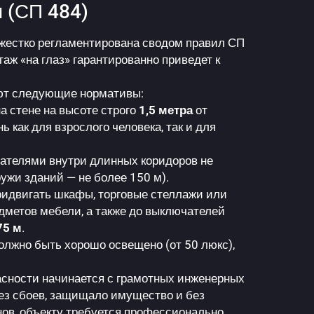
 (СП 484)
жестко регламентирована сводом правил СП
ж «на глаз» гарантированно приведет к
ют следующие нормативы:
на стене на высоте строго
1,5 метра
от
 как для взрослого человека, так и для
ателями внутри длинных коридоров не
ружи зданий — не более 150 м).
ридвигать шкафы, торговые стеллажи или
дметов мебели, а также до выключателей
75 м
.
лжно быть хорошо освещено (от 50 люкс),
сности начинается с грамотных инженерных
ез сбоев, защищало имущество и без
нов, объекту требуется профессионально