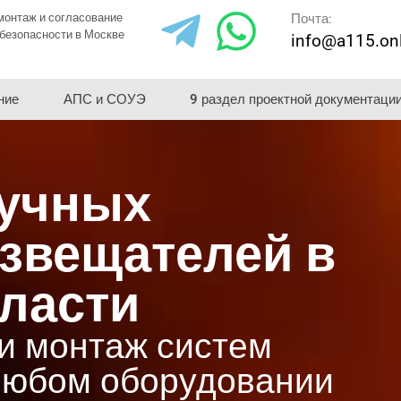
монтаж и согласование
Почта:
безопасности в Москве
info@a115.on
ние
АПС и СОУЭ
9 раздел проектной документаци
ручных
звещателей в
бласти
и монтаж систем
любом оборудовании