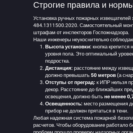
Строгие правила и нормы
Установка ручных пожарных извещателей 
484.1311500.2020. Самостоятельный монта
штрафам от инспекторов Госпожнадзора.
Наши инженеры неукоснительно соблюда
Высота установки:
кнопка крепится 
уровня пола. Это оптимальный уровень
подростка.
Дистанция:
расстояние между извещ
должно превышать
50 метров
(а сна
Отступы от преград:
к ИПР нельзя п
декор. Расстояние до ближайших пре
освещения, должно быть
не менее 0,
Освещенность:
место размещения до
прибор не должен прятаться в тени.
Любая
надежная система пожарной
безопа
расчетов. Чтобы оборудование работало б
проблем прошло проверку надзорных орга