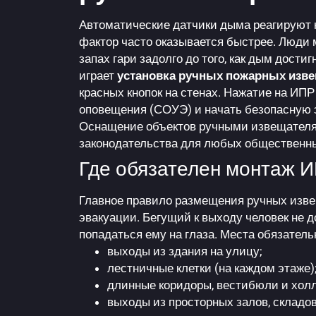
Автоматические датчики
дыма реагируют н
фактор часто оказывается быстрее. Люди 
запах гари задолго до того, как дым дости
играет
установка ручных пожарных изве
красных кнопок на стенах. Нажатие на ИПР
оповещения (СОУЭ) и начать безопасную 
Оснащение объектов ручными извещателя
законодательства для любых общественн
Где обязателен монтаж 
Главное правило размещения ручных изве
эвакуации. Бегущий к выходу человек не д
попадаться ему на глаза. Места обязатель
выходы из здания на улицу;
лестничные клетки (на каждом этаже)
длинные коридоры, вестибюли и хол
выходы из просторных залов, складо