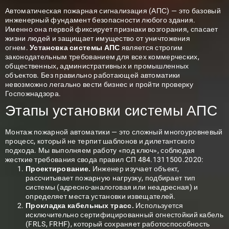
Автоматическая пожарная сигнализация (АПС)
— это базовый
инженерный фундамент безопасности любого здания.
Именно она первой фиксирует признаки возгорания, спасает
жизни людей и защищает имущество от уничтожения
огнем.
Установка системы АПС
является строгим
законодательным требованием для всех коммерческих,
общественных, административных и промышленных
объектов. Без правильно работающей автоматики
невозможно легально вести бизнес и пройти проверку
Госпожнадзора.
Этапы установки системы АПС
Монтаж пожарной автоматики — это сложный многоуровневый
процесс, который не терпит шаблонов и дилетантского
подхода. Мы выполняем работу «под ключ», соблюдая
жесткие требования свода правил СП 484.1311500.2020:
Проектирование.
Инженер изучает объект,
рассчитывает пожарную нагрузку, подбирает тип
системы (адресно-аналоговая или неадресная) и
определяет места установки извещателей.
Прокладка кабельных трасс.
Используется
исключительно сертифицированный огнестойкий кабель
(FRLS, FRHF), который сохраняет работоспособность