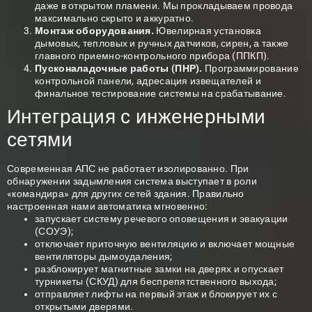
даже в открытом пламени. Мы прокладываем провода
максимально скрыто и аккуратно.
Монтаж оборудования.
Ювелирная установка
дымовых, тепловых и ручных датчиков, сирен, а также
главного приемно-контрольного прибора (ППКП).
Пусконаладочные работы (ПНР).
Программирование
контрольной панели, адресация извещателей и
финальное тестирование системы на срабатывание.
Интеграция с инженерными
сетями
Современная АПС не работает изолированно. При
обнаружении задымления система выступает в роли
«командира» для других сетей здания. Правильно
настроенная нами автоматика мгновенно:
запускает систему речевого оповещения и эвакуации
(СОУЭ);
отключает приточную вентиляцию и включает мощные
вентиляторы дымоудаления;
разблокирует магнитные замки на дверях и опускает
турникеты (СКУД) для беспрепятственного выхода;
отправляет лифты на первый этаж и блокирует их с
открытыми дверями.