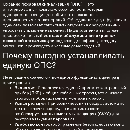
Охранно-пожарная сигнализация
(ОПС) — это
интегрированный комплекс безопасности, который
одновременно защищает объект от незаконного
проникновения и от возгораний. Объединение двух функций в
одну сеть позволяет сэкономить бюджет на оборудовании и
упростить управление зданием. Наша компания выполняет
профессиональный
монтаж и обслуживание охранно-
пожарной сигнализации
под ключ для офисов, складов,
магазинов, производств и частных домовладений.
Почему выгодно устанавливать
единую ОПС?
Интеграция охранного и пожарного функционала дает ряд
преимуществ:
Экономия.
Используется единый приемно-контрольный
прибор (ПКП) и общие кабельные трассы, что снижает
стоимость оборудования и монтажных работ.
Умная реакция.
При возникновении пожара система не
только включит сирену, но и автоматически
разблокирует магнитные замки на дверях (СКУД) для
быстрой эвакуации персонала.
Удобство контроля.
Управление безопасностью всего
объекта осуществляется с одной панели или