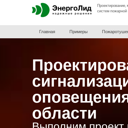
Проектирование, 
систем пожарной 
Главная
Примеры
Пожаротуше
Проектиров
сигнализац
оповещения
области
Выполним проект 