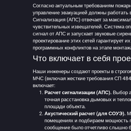
Согласно актуальным требованиям пожарн
управление эвакуацией должны работать в
Сигнализация (АПС) отвечает за максим
чувствительных извещателей. Система о
сигнал от АПС и запускает звуковые сире
проектирование этих сетей гарантирует и
программных конфликтов на этапе монтаж
Что включает в себя про
Наши инженеры создают проекты в строго
МЧС (включая жесткие требования СП 484
включает:
Расчет сигнализации (АПС).
Выбор а
точная расстановка дымовых и тепло
площади объекта.
Акустический расчет (для СОУЭ).
М
помещениях и подбираем мощность гр
сообщение было отчетливо слышно б