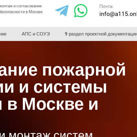
монтаж и согласование
Почта:
безопасности в Москве
info@a115.on
ние
АПС и СОУЭ
9 раздел проектной документаци
ание пожарной
ии и системы
 в Москве и
и монтаж систем