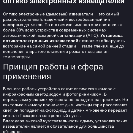
оптико электронных извещателей
Оптико-электронные (дымовые) извещатели
— это самый
распространенный, надежный и востребованный тип
пожарных датчиков. По статистике, именно они составляют
более 80% всех устройств в современных системах
автоматической пожарной сигнализации (АПС).
Установка
оптико-электронных извещателей
позволяет обнаружить
возгорание на самой ранней стадии — этапе тления, еще до
появления открытого пламени и резкого повышения
температуры.
Принцип работы и сфера
применения
В основе работы устройства лежит оптическая камера с
инфракрасным светодиодом и фотоприемником. В
нормальных условиях луч света не попадает на приемник. Но
как только в камеру проникает дым, частицы гари рассеивают
свет, он попадает на фотодиод, и датчик мгновенно передает
сигнал «Пожар» на контрольный пульт.
Благодаря высокой чувствительности к дыму, установка таких
извещателей является обязательной для большинства
объектов: