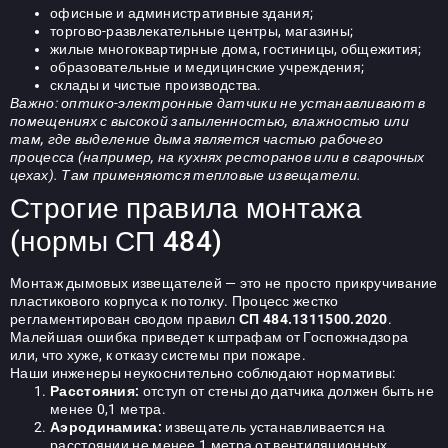
офисные и административные здания;
торгово-развлекательные центры, магазины;
жилые многоквартирные дома, гостиницы, общежития;
образовательные и медицинские учреждения;
склады и чистые производства.
Важно: оптико-электронные датчики не устанавливают в
помещениях с высокой запыленностью, влажностью или
там, где выделение дыма является частью рабочего
процесса (например, на кухнях ресторанов или в сварочных
цехах). Там применяются тепловые извещатели.
Строгие правила монтажа
(нормы СП 484)
Монтаж дымовых извещателей — это не просто прикручивание
пластикового корпуса к потолку. Процесс жестко
регламентирован сводом правил
СП 484.1311500.2020
.
Малейшая ошибка приведет к штрафам от Госпожнадзора
или, что хуже, к отказу системы при пожаре.
Наши инженеры неукоснительно соблюдают нормативы:
Расстояния:
отступ от стены до датчика должен быть не
менее 0,1 метра.
Аэродинамика:
извещатель устанавливается на
расстоянии не менее 1 метра от вентиляционных